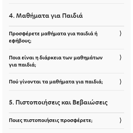
εκδηλώσεων.
Το κόστος ενός ιδιαίτερου μαθήματος
• Φωτογράφηση για social media.
4. Μαθήματα για Παιδιά
είναι 40 € ανά ώρα.
Προσφέρετε μαθήματα για παιδιά ή
εφήβους;
Ναι, έχουμε ένα ειδικό
πρόγραμμα
Ποια είναι η διάρκεια των μαθημάτων
φωτογραφίας για παιδιά και εφήβους
που
για παιδιά;
εστιάζει στις βασικές αρχές της
Τα μαθήματα για παιδιά διαρκούν 12 ώρες
φωτογραφίας και τη δημιουργικότητα.
Πού γίνονται τα μαθήματα για παιδιά;
και πραγματοποιούνται μία φορά την
εβδομάδα για δύο ώρες.
Τα μαθήματα για παιδιά γίνονται στις
5. Πιστοποιήσεις και Βεβαιώσεις
εγκαταστάσεις μας στη Θεσσαλονίκη.
Ποιες πιστοποιήσεις προσφέρετε;
Ως εξουσιοδοτημένο εξεταστικό κέντρο