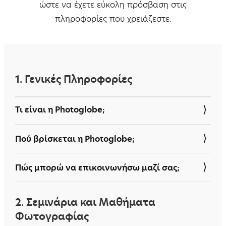
ώστε να έχετε εύκολη πρόσβαση στις
πληροφορίες που χρειάζεστε.
1. Γενικές Πληροφορίες
Τι είναι η Photoglobe;
Η Photoglobe είναι μια σχολή
Πού βρίσκεται η Photoglobe;
φωτογραφίας στη Θεσσαλονίκη, που
προσφέρει σεμινάρια, ιδιαίτερα
Η έδρα μας είναι στην οδό Ελευθερίου
Πώς μπορώ να επικοινωνήσω μαζί σας;
μαθήματα, εταιρικά προγράμματα
Βενιζέλου 24, Θεσσαλονίκη 54624.
εκπαίδευσης, και πιστοποιήσεις.
Μπορείτε να επικοινωνήσετε μαζί μας
2. Σεμινάρια και Μαθήματα
τηλεφωνικά στα
694 973 7942
και
231 042
Φωτογραφίας
1115
, μέσω email στο
info@photoglobe.gr
, ή