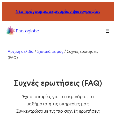
Μετάβαση
Νέο πρόγραμμα σεμιναρίων φωτογραφίας
στο
περιεχόμενο
Σχολή
Photoglobe
φωτογραφίας
με
σεμινάρια
Αρχική σελίδα
/
Σχετικά με μας
/
Συχνές ερωτήσεις
και
(FAQ)
μαθήματα
στη
Θεσσαλονίκη
Συχνές ερωτήσεις (FAQ)
και
online.
Έχετε απορίες για τα σεμινάρια, τα
μαθήματα ή τις υπηρεσίες μας;
Συγκεντρώσαμε τις πιο συχνές ερωτήσεις