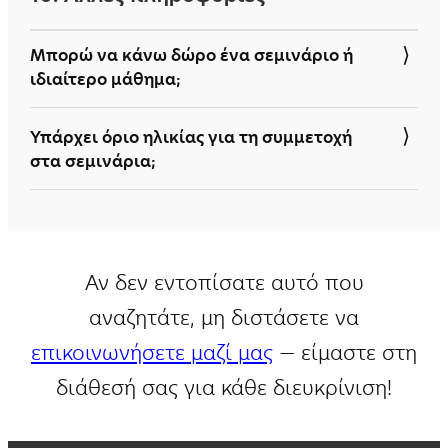
ήδη ξεκινήσει.
Μπορώ να κάνω δώρο ένα σεμινάριο ή
ιδιαίτερο μάθημα;
Ναι, μέσω της αγοράς ενός
Voucher
.
Υπάρχει όριο ηλικίας για τη συμμετοχή
στα σεμινάρια;
Όχι, δεν υπάρχει όριο ηλικίας. Παρόλο που
τα σεμινάρια απευθύνονται σε ενήλικες,
μπορούν να παρακολουθήσουν και παιδιά
Αν δεν εντοπίσατε αυτό που
γυμνασίου.
αναζητάτε, μη διστάσετε να
επικοινωνήσετε μαζί μας
— είμαστε στη
διάθεσή σας για κάθε διευκρίνιση!