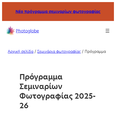
Μετάβαση
Νέο πρόγραμμα σεμιναρίων φωτογραφίας
στο
περιεχόμενο
Σχολή
Photoglobe
φωτογραφίας
με
σεμινάρια
Αρχική σελίδα
/
Σεμινάρια φωτογραφίας
/
Πρόγραμμα
και
μαθήματα
στη
Πρόγραμμα
Θεσσαλονίκη
και
Σεμιναρίων
online.
Φωτογραφίας 2025-
26