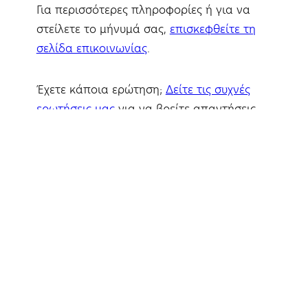
Για περισσότερες πληροφορίες ή για να
στείλετε το μήνυμά σας,
επισκεφθείτε τη
σελίδα επικοινωνίας
.
Έχετε κάποια ερώτηση;
Δείτε τις συχνές
ερωτήσεις μας
για να βρείτε απαντήσεις
στις απορίες σας!
Πρόσφατα άρθρα στο blog
μας
Συμβολισμοί: Ομαδική έκθεση