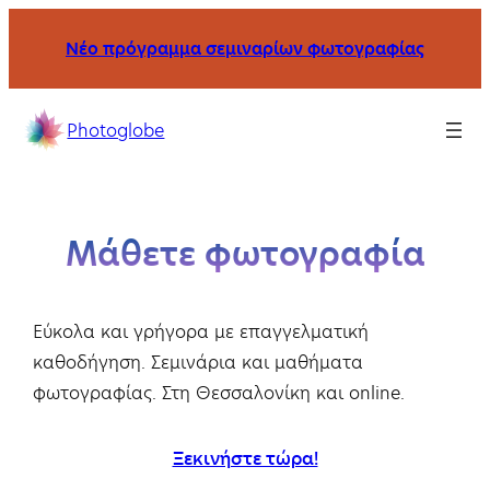
Μετάβαση
Νέο πρόγραμμα σεμιναρίων φωτογραφίας
στο
περιεχόμενο
Σχολή
Photoglobe
φωτογραφίας
με
σεμινάρια
και
Μάθετε φωτογραφία
μαθήματα
στη
Θεσσαλονίκη
Eύκολα και γρήγορα με επαγγελματική
και
καθοδήγηση. Σεμινάρια και μαθήματα
online.
φωτογραφίας. Στη Θεσσαλονίκη και online.
Ξεκινήστε τώρα!