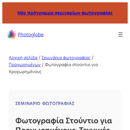
Μετάβαση
Νέο πρόγραμμα σεμιναρίων φωτογραφίας
στο
περιεχόμενο
Σχολή
Photoglobe
φωτογραφίας
με
σεμινάρια
Αρχική σελίδα
/
Σεμινάρια φωτογραφίας
/
και
Προχωρημένων
/
Φωτογραφία στούντιο για
μαθήματα
προχωρημένους
στη
Θεσσαλονίκη
και
online.
ΣΕΜΙΝΆΡΙΟ ΦΩΤΟΓΡΑΦΊΑΣ
Φωτογραφία Στούντιο για