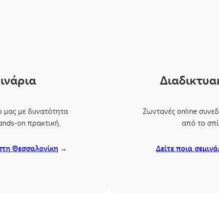
ινάρια
Διαδικτυακ
ο μας με δυνατότητα
Ζωντανές online συνεδ
ands-on πρακτική.
από το σπί
 στη Θεσσαλονίκη
→
Δείτε ποια σεμιν