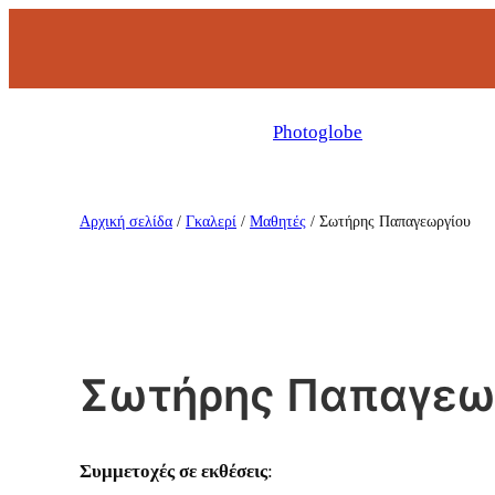
Μετάβαση
στο
περιεχόμενο
Σχολή
Photoglobe
φωτογραφίας
με
σεμινάρια
Αρχική σελίδα
/
Γκαλερί
/
Μαθητές
/
Σωτήρης Παπαγεωργίου
και
μαθήματα
στη
Θεσσαλονίκη
και
Σωτήρης Παπαγεω
online.
Συμμετοχές σε εκθέσεις
: