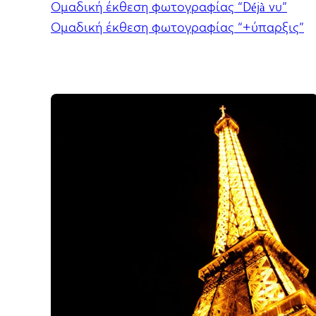
Ομαδική έκθεση φωτογραφίας “Déjà vu”
Ομαδική έκθεση φωτογραφίας “+ύπαρξις”