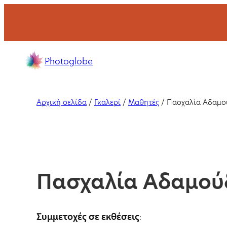
Μετάβαση
στο
περιεχόμενο
Σχολή
Photoglobe
φωτογραφίας
με
σεμινάρια
Αρχική σελίδα
/
Γκαλερί
/
Μαθητές
/
Πασχαλία Αδαμο
και
μαθήματα
στη
Θεσσαλονίκη
και
Πασχαλία Αδαμού
online.
Συμμετοχές σε εκθέσεις
: