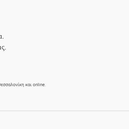
α.
ς.
εσσαλονίκη και online.