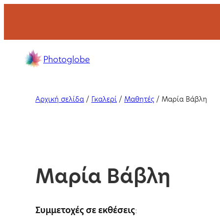
Μετάβαση
στο
περιεχόμενο
Σχολή
Photoglobe
φωτογραφίας
με
σεμινάρια
Αρχική σελίδα
/
Γκαλερί
/
Μαθητές
/
Μαρία Βάβλη
και
μαθήματα
στη
Θεσσαλονίκη
και
Μαρία Βάβλη
online.
Συμμετοχές σε εκθέσεις
: