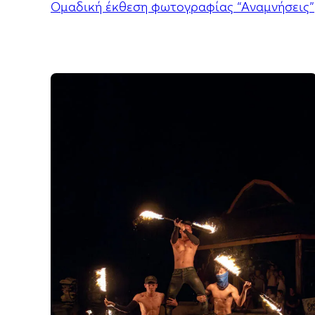
Ομαδική έκθεση φωτογραφίας “Αναμνήσεις”