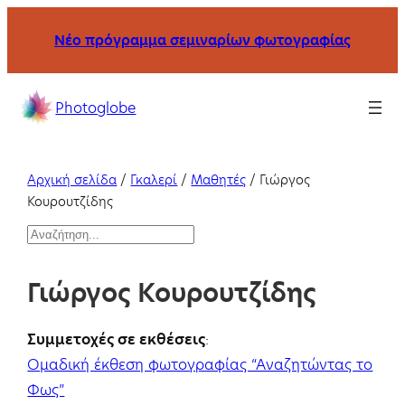
Μετάβαση
Νέο πρόγραμμα σεμιναρίων φωτογραφίας
στο
περιεχόμενο
Σχολή
Photoglobe
φωτογραφίας
με
σεμινάρια
Αρχική σελίδα
/
Γκαλερί
/
Μαθητές
/
Γιώργος
και
Κουρουτζίδης
μαθήματα
S
στη
e
Θεσσαλονίκη
Γιώργος Κουρουτζίδης
a
και
r
online.
c
Συμμετοχές σε εκθέσεις
:
h
Ομαδική έκθεση φωτογραφίας “Αναζητώντας το
Φως”