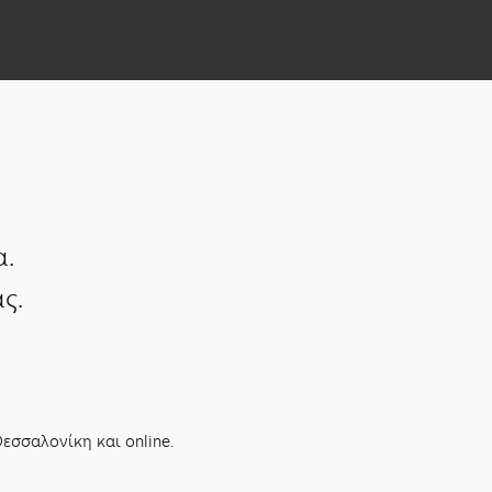
α.
ς.
εσσαλονίκη και online.