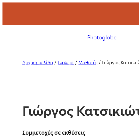
Μετάβαση
στο
περιεχόμενο
Σχολή
Photoglobe
φωτογραφίας
με
σεμινάρια
Αρχική σελίδα
/
Γκαλερί
/
Μαθητές
/
Γιώργος Κατσικι
και
μαθήματα
στη
Θεσσαλονίκη
και
Γιώργος Κατσικιώ
online.
Συμμετοχές σε εκθέσεις
: