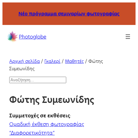
Μετάβαση
Νέο πρόγραμμα σεμιναρίων φωτογραφίας
στο
περιεχόμενο
Σχολή
Photoglobe
φωτογραφίας
με
σεμινάρια
Αρχική σελίδα
/
Γκαλερί
/
Μαθητές
/
Φώτης
και
Συμεωνίδης
μαθήματα
S
στη
e
Θεσσαλονίκη
Φώτης Συμεωνίδης
a
και
r
online.
c
Συμμετοχές σε εκθέσεις
:
h
Ομαδική έκθεση φωτογραφίας
“Διαφορετικότητα”