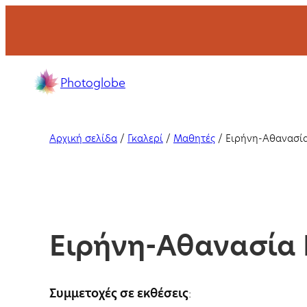
Μετάβαση
στο
περιεχόμενο
Σχολή
Photoglobe
φωτογραφίας
με
σεμινάρια
Αρχική σελίδα
/
Γκαλερί
/
Μαθητές
/
Ειρήνη-Αθανασί
και
μαθήματα
στη
Θεσσαλονίκη
και
Ειρήνη-Αθανασία
online.
Συμμετοχές σε εκθέσεις
: